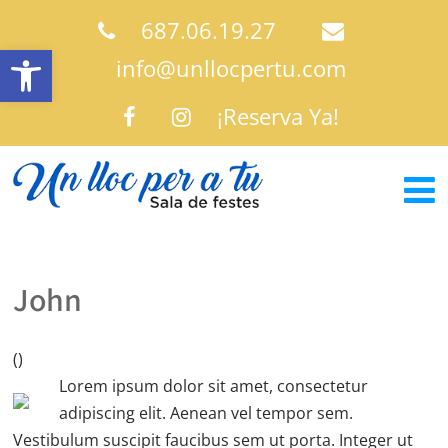
687.06.19.27
Abrir barra de herramientas
info@unllocpertu.com
¡Reserva Ya!
John
()
Lorem ipsum dolor sit amet, consectetur
adipiscing elit. Aenean vel tempor sem.
Vestibulum suscipit faucibus sem ut porta. Integer ut